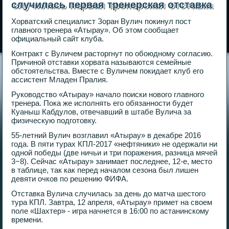
случилась первая тренерская отставка
Хорватский специалист Зоран Вулич покинул пост
главного тренера «Атырау». Об этом сообщает
официальный сайт клуба.
Контракт с Вуличем расторгнут по обоюдному согласию.
Причиной отставки хорвата называются семейные
обстоятельства. Вместе с Вуличем покидает клуб его
ассистент Младен Пралия.
Руководство «Атырау» начало поиски нового главного
тренера. Пока же исполнять его обязанности будет
Куаныш Кабдулов, отвечавший в штабе Вулича за
физическую подготовку.
55-летний Вулич возглавил «Атырау» в декабре 2016
года. В пяти турах КПЛ-2017 «нефтяники» не одержали ни
одной победы (две ничьи и три поражения, разница мячей
3−8). Сейчас «Атырау» занимает последнее, 12-е, место
в таблице, так как перед началом сезона был лишен
девяти очков по решению ФИФА.
Отставка Вулича случилась за день до матча шестого
тура КПЛ. Завтра, 12 апреля, «Атырау» примет на своем
поле «Шахтер» - игра начнется в 16:00 по астанинскому
времени.