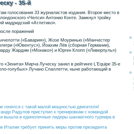
еску - 35-й
гам голосования 33 журналистов издания. Второе место в
 лондонского «Челси» Антонио Конте. Замкнул тройку
ий мадридский «Атлетико».
 после поражений
Анчелотти («Бавария»), Жозе Моуринью («Манчестер
егри («Ювентус»), Йоахим Лёв (сборная Германии),
нарду Жардим («Монако») и Юрген Клопп («Ливерпуль»)
о «Зенита» Мирча Луческу занял в рейтинге L'Equipe 35-е
бело-голубых» Лучано Спаллетти, ныне работающий в
не гонялся с такой малой мощностью двигателя!
ндр Радулов приступил к тренировкам с командой
и вышла в единоличные лидеры шахматного турнира в
в Италии требует принять меры против президента