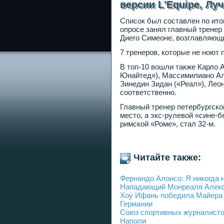
версии L'Equipe, Луч
Список был составлен по ито
опросе занял главный тренер
Диего Симеоне, возглавляющ
7 тренеров, которые не ноют
В топ-10 вошли также Карло 
Юнайтед»), Массимилиано Алл
Зинедин Зидан («Реал»), Лео
соответственно.
Главный тренер петербургског
место, а экс-рулевой «сине-
римской «Роме», стал 32-м.
Читайте также:
Фернандо Алонсо: Я никогда 
Нападающий Монреаля Алекса
Хоу Ифань победила Майера 
Германии
Союз спортивных журналисто
Наполи