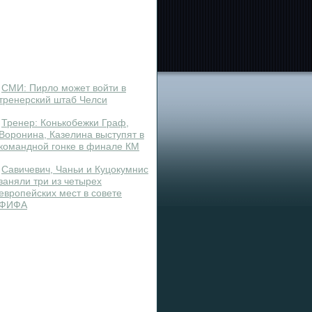
СМИ: Пирло может войти в
тренерский штаб Челси
Тренер: Конькобежки Граф,
Воронина, Казелина выступят в
командной гонке в финале КМ
Савичевич, Чаньи и Куцокумнис
заняли три из четырех
европейских мест в совете
ФИФА