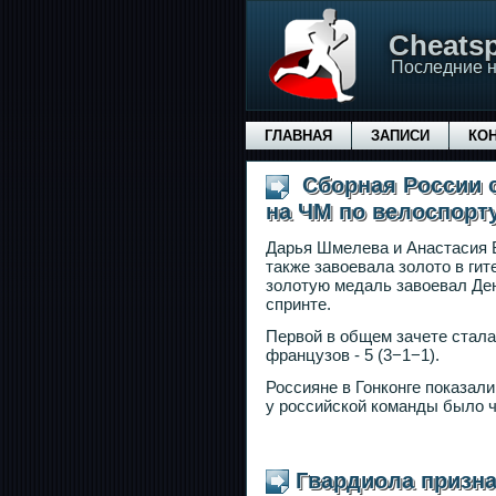
Сheatsp
Последние н
ГЛАВНАЯ
ЗАПИСИ
КО
Сборная России с
на ЧМ по велоспорту
Дарья Шмелева и Анастасия 
также завоевала золото в гит
золотую медаль завоевал Де
спринте.
Первой в общем зачете стала 
французов - 5 (3−1−1).
Россияне в Гонконге показали
у российской команды было ч
Гвардиола призн