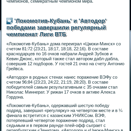
чемпионов, семикратным чемпионом мира.
'Локомотив-Кубань' и 'Автодор'
победами завершили регулярный
чемпионат Лиги ВТБ
«Локомотив-Кубань» дома переиграл «Цмоки-Минск» со
счетом 81:72 (23:21, 18:17, 18:18, 22:16). В составе
краснодарцев по 16 очков набрали Андрей Зубков и
Кевин Джонс, который также стал автором дабл-дабла,
совершив 12 подборов. У гостей 21 очко на счету Антонио
Грейвса.
«Автодор» в родных стенах нанес поражение ВЭФу со
счетом 96:84 (23:23, 24:22, 21:19, 28:20). В составе
победителей самым результативным с 35 очками стал
Николас Миннерат. У рижан 17 очков в активе Алекса
Гордона.
«Локомотив-Кубань», одержавший шестую победу
подряд, завершил «регулярку» на четвертом месте и в ¼
финала встретится с казанским УНИКСом. ВЭФ,
потерпевший четвертое поражение подряд, стал
седьмым и в первом раунде плей-офф сыграет с
петербургским «Зенитом». «Автодор» и «Цмоки-Минск» в