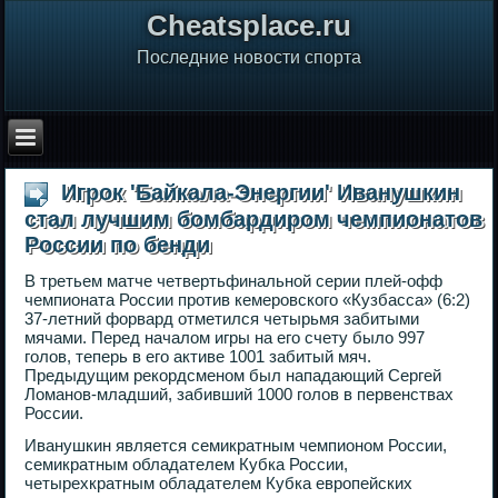
Сheatsplace.ru
Последние новости спорта
Игрок 'Байкала-Энергии' Иванушкин
стал лучшим бомбардиром чемпионатов
России по бенди
В третьем матче четвертьфинальной серии плей-офф
чемпионата России против кемеровского «Кузбасса» (6:2)
37-летний форвард отметился четырьмя забитыми
мячами. Перед началом игры на его счету было 997
голов, теперь в его активе 1001 забитый мяч.
Предыдущим рекордсменом был нападающий Сергей
Ломанов-младший, забивший 1000 голов в первенствах
России.
Иванушкин является семикратным чемпионом России,
семикратным обладателем Кубка России,
четырехкратным обладателем Кубка европейских