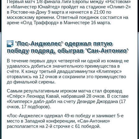
Первый матч 1/8 финала Лиги Европы между «Ростовом»
и «Манчестер Юнайтед» пройдет на стадионе «Олимп-2»
в Ростове-на-Дону 9 марта и начнется в 21:00 по
московскому времени. Ответный поединок состоится на
арене «Олд Траффорд» в Манчестере 16 марта.
'Лос-Анджелес' одержал пятую
победу подряд, обыграв 'Сан-Антонио'
В течение первых двух четвертей ни одной из команд не
удавалось добиться значительного преимущества в
счёте. К концу третьей двадцатиминутки «Клипперс»
оторвались на 12 очков и сохранили это преимущество
до финальной сирены.
Самым результативным игроком матча стал форвард
«Спёрс» Леонард Кавай, набравший 28 очков. В составе
«Клипперс» дабл-дабл на счету Деандре Джордана (17
очков, 17 подборов).
«Лос-Анджелес» одержал 49-ю победу и занимает 5-е
место в Западной конференции, «Сан-Антонио»
располагается на 2-й строчке с 61 победой.