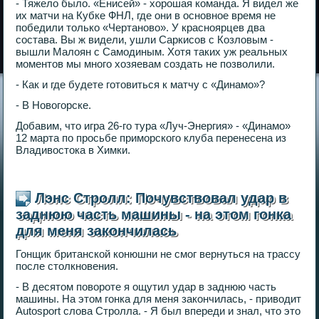
- Тяжело было. «Енисей» - хорошая команда. Я видел же
их матчи на Кубке ФНЛ, где они в основное время не
победили только «Чертаново». У красноярцев два
состава. Вы ж видели, ушли Саркисов с Козловым -
вышли Малоян с Самодиным. Хотя таких уж реальных
моментов мы много хозяевам создать не позволили.
- Как и где будете готовиться к матчу с «Динамо»?
- В Новогорске.
Добавим, что игра 26-го тура «Луч-Энергия» - «Динамо»
12 марта по просьбе приморского клуба перенесена из
Владивостока в Химки.
Лэнс Стролл: Почувствовал удар в
заднюю часть машины - на этом гонка
для меня закончилась
Гонщик британской конюшни не смог вернуться на трассу
после столкновения.
- В десятом повороте я ощутил удар в заднюю часть
машины. На этом гонка для меня закончилась, - приводит
Autosport слова Стролла. - Я был впереди и знал, что это