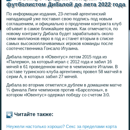
футболистом Дибалой до лета 2022 года
По информации издания, 23-летний аргентинский
нападающий уже поставил свою подпись под новым
соглашением, и официально о продлении контракта клуб
объявит в самое ближайшее время. Как отмечается, по
новому контракту Дибала будет зарабатывать около
семи миллионов евро в год и станет вторым в списке
самых высокооплачиваемых игроков команды после
соотечественника Гонсало Игуаина.
Дибала перешел в «Ювентус» летом 2015 года из
«Палермо», за который играл с 2012 года и забил 16
мячей в 61 проведенном матче в чемпионате Италии. В
составе туринского клуба аргентинец провел 58 матчей в
серии А, в которых забил 27 мячей.
Дибала во вторник отметился дублем в домашнем матче
¼ финала Лиги чемпионов против «Барселоны», в
котором «Ювентус» одержал победу со счетом 3:0.
Читайте также:
Неужели настолько хорошо? Секс за пределами корта