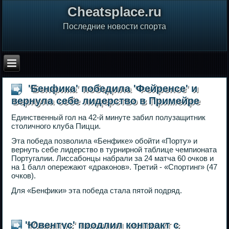
Сheatsplace.ru
Последние новости спорта
'Бенфика' победила 'Фейренсе' и
вернула себе лидерство в Примейре
Единственный гол на 42-й минуте забил полузащитник
столичного клуба Пицци.
Эта победа позволила «Бенфике» обойти «Порту» и
вернуть себе лидерство в турнирной таблице чемпионата
Португалии. Лиссабонцы набрали за 24 матча 60 очков и
на 1 балл опережают «драконов». Третий - «Спортинг» (47
очков).
Для «Бенфики» эта победа стала пятой подряд.
'Ювентус' продлил контракт с