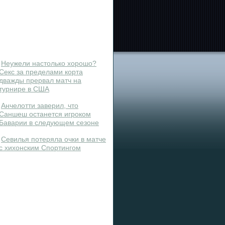
Неужели настолько хорошо?
Секс за пределами корта
дважды прервал матч на
турнире в США
Анчелотти заверил, что
Саншеш останется игроком
Баварии в следующем сезоне
Севилья потеряла очки в матче
с хихонским Спортингом