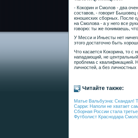
- Кокорин и Смолов - два оч
составов, - говорит Бышовец 
юношеских сборных. После о
на Смолова - а у него все рук
говорю: ты же понимаешь, что
У Месси и Иньесты нет ничег
этого достаточно быть хорош
Что касается Кокорина, то с 
нападающий, не центральный
проблема с квалификацией. Н
личностей, а без личностных
Читайте также:
Матье Вальбуэна: Скандал! Т
Сарри: Наполи не хватает са
Сборная России стала третье
Футболист Краснодара Смолов