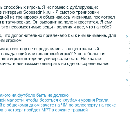
ень способных игрока. Я их помню с дублирующих
в интервью Sobesednik.ru. - Я смотрю тренировки
дной из тренировок я обмениваюсь мнениями, посмотрел
и в татуировках. Он выходит на поле и крестится. Я ему
 это несовместимые вещи - религия и все, что на тебе?
о, что дополнительно привлекало бы к ним внимание. Для
им игроком.
ним до сих пор не определились - он центральный
 нападающий или фланговый игрок? У него большая
аши игроки потеряли универсальность. Не хватает
 качеств невозможно выиграть ни одного соревнования.
акого на футболе быть не должно
мой малости, чтобы бороться с клубами уровня Реала
й в общекомандном зачете на ЧМ по велоспорту на треке
 в четверг пройдет МРТ в связи с травмой