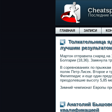
Сheatsp
Последние н
ГЛАВНАЯ
ЗАПИСИ
КО
Толкательница яд
лучшим результатом
Мартон отправила снаряд на 
Болгарии (18,36). Замкнула т
В соревнованиях по прыжкам 
поляк Петр Лисек. Второе и т
Филиппидис и еще один пред
преодолевшие высоту 5,85 ме
Зимний чемпионат Европы про
Анатолий Бышове
квалификацией