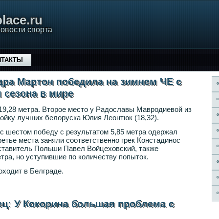
lace.ru
овости спорта
НТАКТЫ
ра Мартон победила на зимнем ЧЕ с
 сезона в мире
19,28 метра. Второе место у Радославы Мавродиевой из
ройку лучших белоруска Юлия Леонтюк (18,32).
с шестом победу с результатом 5,85 метра одержал
ретье места заняли соответственно грек Констадинос
ставитель Польши Павел Войцеховский, также
тра, но уступившие по количеству попыток.
ходит в Белграде.
ц: У Кокорина большая проблема с