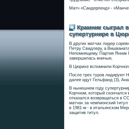
Матч «Сандерленд» - «Манчес
Крамник сыграл 
супертурнире в Цюр
В других матчах лидер соре
Петру Свидлеру, а Вишваната
Непомнящему. Партия Янник П
завершилась вничью.
В Цюрихе вспомнили Корчног
После трех туров лидируют Н
далее идут Гельфанд (3), Анан
В нынешнем году супертурнир
Корчном, который скончался 
отказался возвращаться в СС
матчах за чемпионский титул 
в 1981-м - в итальянском Ме
защитив титул.