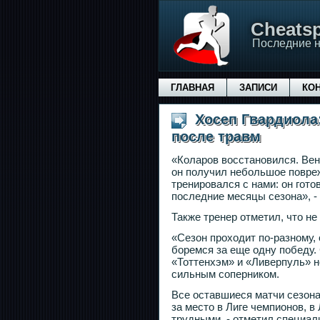
Сheatsp
Последние н
ГЛАВНАЯ
ЗАПИСИ
КО
Хосеп Гвардиола:
после травм
«Коларов восстановился. Вен
он получил небольшое повре
тренировался с нами: он гото
последние месяцы сезона», -
Также тренер отметил, что не
«Сезон проходит по-разному,
боремся за еще одну победу. 
«Тоттенхэм» и «Ливерпуль» н
сильным соперником.
Все оставшиеся матчи сезона
за место в Лиге чемпионов, в
трудными, - отметил специали