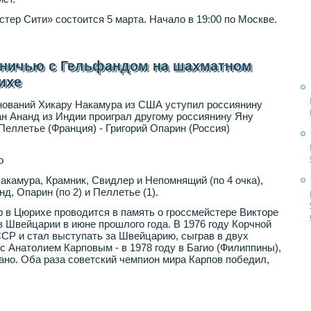
тер Сити» состоится 5 марта. Начало в 19:00 по Москве.
вничью с Гельфандом на шахматном
ихе
внований Хикару Накамура из США уступил россиянину
н Ананд из Индии проиграл другому россиянину Яну
еллетье (Франция) - Григорий Опарин (Россия)
о
акамура, Крамник, Свидлер и Непомнящий (по 4 очка),
д, Опарин (по 2) и Пеллетье (1).
 в Цюрихе проводится в память о гроссмейстере Викторе
в Швейцарии в июне прошлого года. В 1976 году Корчной
СР и стал выступать за Швейцарию, сыграв в двух
с Анатолием Карповым - в 1978 году в Багио (Филиппины),
рано. Оба раза советский чемпион мира Карпов победил,