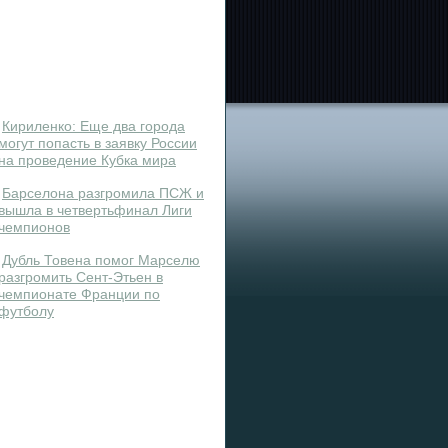
Кириленко: Еще два города
могут попасть в заявку России
на проведение Кубка мира
Барселона разгромила ПСЖ и
вышла в четвертьфинал Лиги
чемпионов
Дубль Товена помог Марселю
разгромить Сент-Этьен в
чемпионате Франции по
футболу