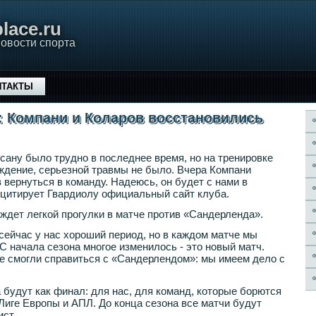
lace.ru
овости спорта
НТАКТЫ
 Компани и Коларов восстановились
сану было трудно в последнее время, но на тренировке
ждение, серьезной травмы не было. Вчера Компани
в вернуться в команду. Надеюсь, он будет с нами в
 цитирует Гвардиолу официальный сайт клуба.
 ждет легкой прогулки в матче против «Сандерленда».
 сейчас у нас хороший период, но в каждом матче мы
С начала сезона многое изменилось - это новый матч.
е смогли справиться с «Сандерлендом»: мы имеем дело с
 будут как финал: для нас, для команд, которые борются
 Лиге Европы и АПЛ. До конца сезона все матчи будут
ст.