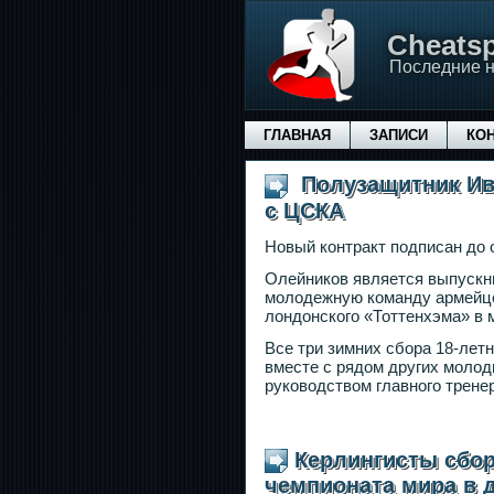
Сheatsp
Последние н
ГЛАВНАЯ
ЗАПИСИ
КО
Полузащитник Ив
с ЦСКА
Новый контракт подписан до 
Олейников является выпускн
молодежную команду армейцев
лондонского «Тоттенхэма» в
Все три зимних сбора 18-лет
вместе с рядом других молод
руководством главного трене
Керлингисты сбо
чемпионата мира в 