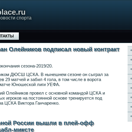
lace.ru
овости спорта
НТАКТЫ
ан Олейников подписал новый контракт
окончания сезона-2019/20.
иком ДЮСШ ЦСКА. В нынешнем сезоне он сыграл за
 29 матчей и забил 4 гола, в том числе в ворота
 матче Юношеской лиги УЕФА.
ний Олейников провел с основной командой ЦСКА и
ых игроков на постоянной основе тренируется под
ра ЦСКА Виктора Ганчаренко.
рной России вышли в плей-офф
дабл-миксте