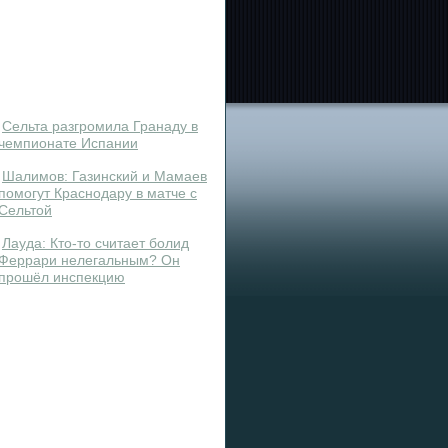
Сельта разгромила Гранаду в
чемпионате Испании
Шалимов: Газинский и Мамаев
помогут Краснодару в матче с
Сельтой
Лауда: Кто-то считает болид
Феррари нелегальным? Он
прошёл инспекцию