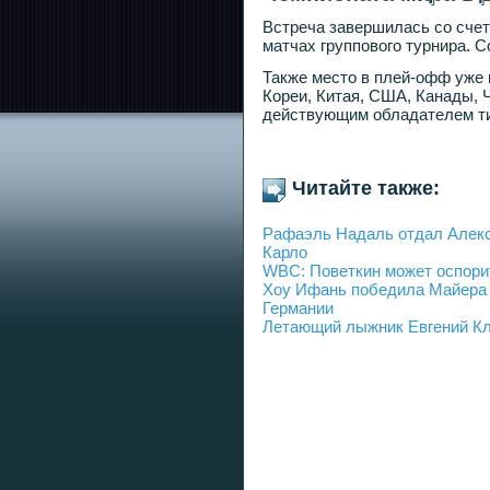
Встреча завершилась со счет
матчах группового турнира. С
Также место в плей-офф уже
Кореи, Китая, США, Канады, 
действующим обладателем ти
Читайте также:
Рафаэль Надаль отдал Алекса
Карло
WBC: Поветкин может оспори
Хоу Ифань победила Майера 
Германии
Летающий лыжник Евгений Кл