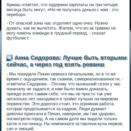
Армаш отметил, что задержки зарплаты на три-четыре
месяца быть могут: «Но не получать деньги с мая - это
перебор».
- От опасной зоны нас отделяет одно очко. Нужно
думать, как не вылететь. Жалею, что из-за травмы не
могу помочь команде в трудный период, - сказал
футболист.
Анна Сидорова: Лучше быть вторыми
сейчас, а через год взять реванш
- Мы покидали Пекин немного печальными, но в то же
время с ощущением, так скажем, самореализованности, -
отметила Сидорова. - Потому что нынешний сезон у нас
поначалу не задался, и нам было важно доказать,
прежде всего самим себе, что мы не просто так уже
несколько лет находимся в тройке лучших на мировом
первенстве. Это дорогого стоит, это огромная работа,
которая проделывается за кадром. Люди думают -
девочки приехали в Пекин, наверное, им там здорово,
посмотрели город. А на самом деле мы видели только
каток и гостиницу. На чемпионате оставлена куча нервов,
сил и эмоций.