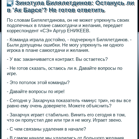
Зинэтула Билялетдинов: Останусь ли
в 'Ак Барсе'? Не готов ответить
По словам Билялетдинова, он не может упрекнуть своих
подопечных в плане самоотдачи и желания, передает
корреспондент «СЭ» Артур ЕНИКЕЕВ.
- Команда играла достойно, - подчеркнул Билялетдинов. -
Были допущены ошибки. Не могу упрекнуть ни одного
игрока в плане самоотдачи и желания.
- У вас заканчивается контракт. Вы остаетесь?
- Не готов сказать, остаюсь ли я. Давайте вопросы по
игре.
- Это потолок этой команды?
- Давайте вопросы по игре!
- Сегодня у Захарчука показатель «минус три», но вы все
равно ему очень доверяете. Можете объяснить?
- Захарчук играет стабильно. Винить его сегодня в том,
что он пропустил две или три я не могу. Играет звено.
- С чем связаны удаления в начале?
- В самом начале мы удалились от большого желания.