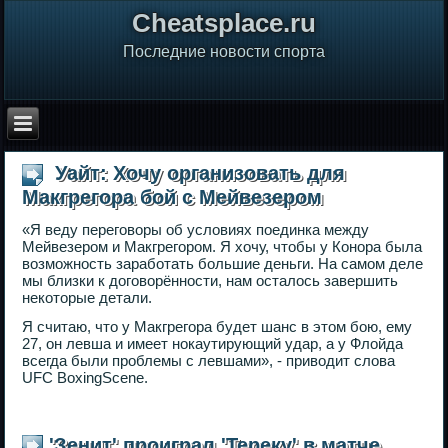
Сheatsplace.ru
Последние новости спорта
Уайт: Хочу организовать для
Макгрегора бой с Мейвезером
«Я веду переговоры об условиях поединка между
Мейвезером и Макгрегором. Я хочу, чтобы у Конора была
возможность заработать большие деньги. На самом деле
мы близки к договорённости, нам осталось завершить
некоторые детали.
Я считаю, что у Макгрегора будет шанс в этом бою, ему
27, он левша и имеет нокаутирующий удар, а у Флойда
всегда были проблемы с левшами», - приводит слова
UFC BoxingScene.
'Зенит' проиграл 'Тереку' в матче