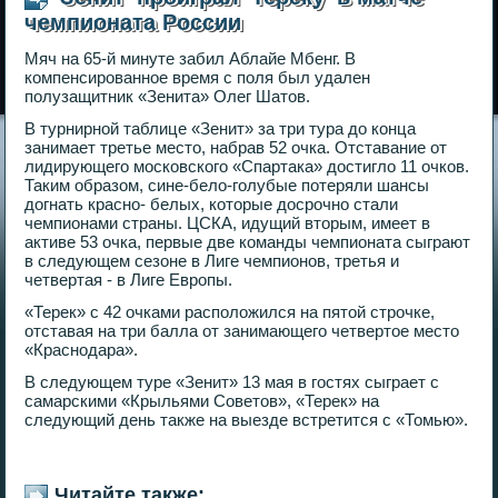
чемпионата России
Мяч на 65-й минуте забил Аблайе Мбенг. В
компенсированное время с поля был удален
полузащитник «Зенита» Олег Шатов.
В турнирной таблице «Зенит» за три тура до конца
занимает третье место, набрав 52 очка. Отставание от
лидирующего московского «Спартака» достигло 11 очков.
Таким образом, сине-бело-голубые потеряли шансы
догнать красно- белых, которые досрочно стали
чемпионами страны. ЦСКА, идущий вторым, имеет в
активе 53 очка, первые две команды чемпионата сыграют
в следующем сезоне в Лиге чемпионов, третья и
четвертая - в Лиге Европы.
«Терек» с 42 очками расположился на пятой строчке,
отставая на три балла от занимающего четвертое место
«Краснодара».
В следующем туре «Зенит» 13 мая в гостях сыграет с
самарскими «Крыльями Советов», «Терек» на
следующий день также на выезде встретится с «Томью».
Читайте также: