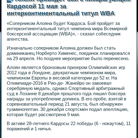
Кардосой 11 мая за
интерконтинентальный титул WBA
«Соперником Алояна будет Кардоса. Бой пройдет за
интерконтинентальный титул чемпиона мира Всемирной
боксерской ассоциации (WBA)», - сказал собеседник
агентства.
Изначально соперником Алояна должен был стать
доминиканец Норберто Хименес, поединок планировался
на 29 апреля. Но позднее мероприятие было перенесено.
Алоян является бронзовым призером Олимпийских игр
2012 года в Лондоне, двукратным чемпионом мира,
чемпионом Европы в весовой категории до 52 кг. На
Олимпиаде-2016 в Рио-де- Жанейро он завоевал
серебряную медаль, однако Спортивный арбитражный
суд в Лозанне 8 декабря прошлого года лишил боксера
награды за употребление допинга. В его пробе, взятой в
соревновательный период 21 августа, был обнаружен
туаминогептан. 30 декабря спортсмен подал апелляцию,
которая будет рассмотрена 9 мая.
В активе 28-летнего Кардосы 22 победы (6 - нокаутом), 11
поражений и 1 ничья.