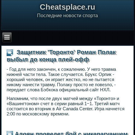
Сheatsplace.ru
Последние новости спорта
Защитник 'Торонто' Роман Полак
выбыл до конца плей-офф
- Год для него закончен, к сожалению. У него травма
нижней части тела. Такое случается. Брукс Орпик -
хороший человек, он играет жестко, но не пытается
никому нанести травму. Полаку просто не повезло, -
передает слова Бэбкока официальный сайт НХЛ.
Напомним, что после двух матчей между «Торонто» и
«Вашингтоном» счет в серии равный 1−1. Третий матч
состоится во вторник в Air Canada Center. Игра начнется
2:00 по московскому времени.
Алоян проведет бой с никарагуанцем