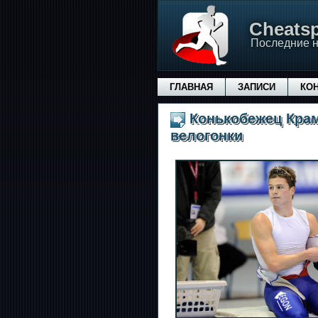
Сheatsp
Последние н
ГЛАВНАЯ
ЗАПИСИ
КО
Конькобежец Кра
велогонки