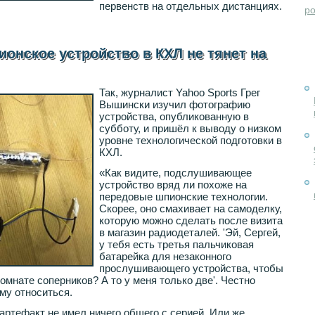
первенств на отдельных дистанциях.
po
ионское устройство в КХЛ не тянет на
Так, журналист Yahoo Sports Грег
Вышински изучил фотографию
устройства, опубликованную в
субботу, и пришёл к выводу о низком
уровне технологической подготовки в
КХЛ.
«Как видите, подслушивающее
устройство вряд ли похоже на
передовые шпионские технологии.
Скорее, оно смахивает на самоделку,
которую можно сделать после визита
в магазин радиодеталей. 'Эй, Сергей,
у тебя есть третья пальчиковая
батарейка для незаконного
прослушивающего устройства, чтобы
комнате соперников? А то у меня только две'. Честно
ому относиться.
т артефакт не имел ничего общего с серией. Или же