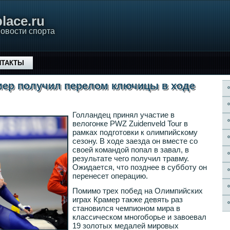
lace.ru
овости спорта
НТАКТЫ
мер получил перелом ключицы в ходе
Голландец принял участие в
велогонке PWZ Zuidenveld Tour в
рамках подготовки к олимпийскому
сезону. В ходе заезда он вместе со
своей командой попал в завал, в
результате чего получил травму.
Ожидается, что позднее в субботу он
перенесет операцию.
Помимо трех побед на Олимпийских
играх Крамер также девять раз
становился чемпионом мира в
классическом многоборье и завоевал
19 золотых медалей мировых