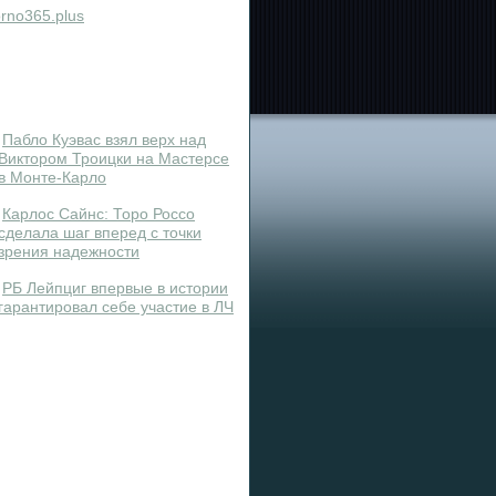
rno365.plus
Пабло Куэвас взял верх над
Виктором Троицки на Мастерсе
в Монте-Карло
Карлос Сайнс: Торо Россо
сделала шаг вперед с точки
зрения надежности
РБ Лейпциг впервые в истории
гарантировал себе участие в ЛЧ