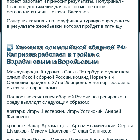
проект работает и приносит результаты. Полуфинал -
большое достижение для нас, но мы не готовы
останавливаться», - сказал Васильев.
Соперник команды по полуфиналу турнира определится
в результате жеребьевки, которая пройдет в пятницу.
Хоккеист олимпийской сборной РФ
Капризов работает в тройке с
Барабановым и Воробьевым
Международный турнир в Санкт-Петербурге с участием
олимпийской сборной России, команд Норвегии и
Словении пройдет с 27 по 29 апреля. В четверг россияне
сыграют с норвежцами.
Полностью сочетания сборной России на тренировке в
среду выглядят следующим образом:
вратари: Игорь Шестеркин, Игорь Устинский, Андрей
Филоненко;.
красные: Захар Арзамасцев - Артем Блажиевский; Сергей
Шумаков - Максим Шалунов - Степан Санников;.
синие: Егор Рыков - Максим Чудинов; Кирилл Капризов -