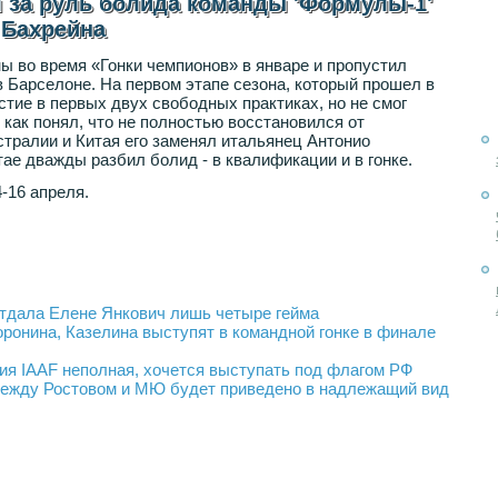
 за руль болида команды 'Формулы-1'
и Бахрейна
ы во время «Гонки чемпионов» в январе и пропустил
 Барселоне. На первом этапе сезона, который прошел в
стие в первых двух свободных практиках, но не смог
 как понял, что не полностью восстановился от
стралии и Китая его заменял итальянец Антонио
ае дважды разбил болид - в квалификации и в гонке.
-16 апреля.
отдала Елене Янкович лишь четыре гейма
оронина, Казелина выступят в командной гонке в финале
ия IAAF неполная, хочется выступать под флагом РФ
между Ростовом и МЮ будет приведено в надлежащий вид