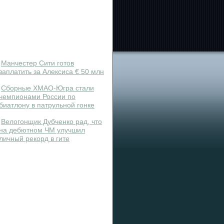
Манчестер Сити готов
заплатить за Алексиса € 50 млн
Сборные ХМАО-Югра стали
чемпионами России по
биатлону в патрульной гонке
Велогонщик Дубченко рад, что
на дебютном ЧМ улучшил
личный рекорд в гите