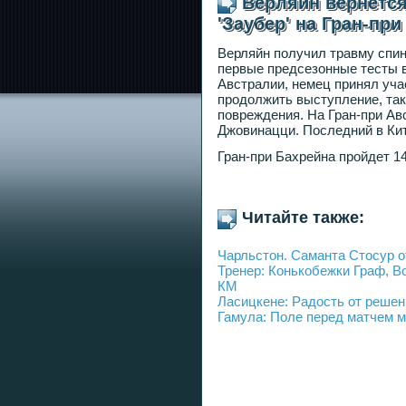
Верляйн вернется
'Заубер' на Гран-пр
Верляйн получил травму спин
первые предсезонные тесты в
Австралии, немец принял уча
продолжить выступление, так
повреждения. На Гран-при Ав
Джовинацци. Последний в Кит
Гран-при Бахрейна пройдет 14
Читайте также:
Чарльстон. Саманта Стосур 
Тренер: Конькобежки Граф, В
КМ
Ласицкене: Радость от решен
Гамула: Поле перед матчем 