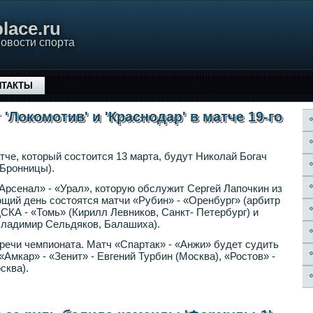
lace.ru
овости спорта
НТАКТЫ
Локомотив' и 'Краснодар' в матче 19-го
че, который состоится 13 марта, будут Николай Богач
(Бронницы).
«Арсенал» - «Урал», которую обслужит Сергей Лапочкин из
щий день состоятся матчи «Рубин» - «Оренбург» (арбитр
СКА - «Томь» (Кирилл Левников, Санкт- Петербург) и
Владимир Сельдяков, Балашиха).
тречи чемпионата. Матч «Спартак» - «Анжи» будет судить
«Амкар» - «Зенит» - Евгений Турбин (Москва), «Ростов» -
сква).