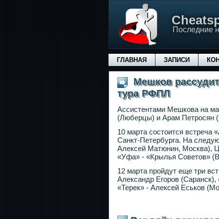
Сheatsp
Последние н
ГЛАВНАЯ
ЗАПИСИ
КО
Мешков рассудит '
тура РФПЛ
Ассистентами Мешкова на мат
(Люберцы) и Арам Петросян 
10 марта состоится встреча 
Санкт-Петербурга. На следую
Алексей Матюнин, Москва), Ц
«Уфа» - «Крылья Советов» (
12 марта пройдут еще три вс
Александр Егоров (Саранск), 
«Терек» - Алексей Еськов (Мо