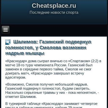
Сheatsplace.ru
Последние новости спорта
Шалимов: Газинский подвернул
голеностоп, у Смолова возможен
надрыв мышцы
«Краснодар» дома сыграл вничью со «Спартаком» (2:2) в
матче 18-го тура чемпионата России. Газинский был
заменен в середине первого тайма, Смолов не смог
доиграть матч, «Краснодар» завершал встречу
вдесятером.
«Возможно, Смолов получил небольшой надрыв.
Газинский подвернул голеностоп, будем смотреть.
Насколько серьезные травмы у них - пока непонятно», -
отметил Шалимов.
В турнирной таблице «Краснодар» занимает четвертое
место в таблице чемпионата, набрав 29 очков.