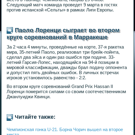
Следующий матч команда проведет 9 марта в гостях
против испанской «Сельты» в рамках Лиги Европы.
Паоло Лоренци сыграет во втором
круге соревнований в Марракеше
За 2 часа 4 минуты, проведённые на корте, 37-я ракетка
мира, 35-летний Паоло, реализовал три брейк-пойнта,
сделал два эйса и один раз ошибся при подаче. 33-
летний Гарсия-Лопес, находящийся на 94-й позиции в
мировой классификации, дважды брал подачу оппонента
и допустил пять двойных ошибок. В личных встречах
игроков установилось равенство - 2:2.
Во втором круге соревнований Grand Prix Hassan II
Лоренци померится силами со своим соотечественником
Джанлуиджи Квинци.
Читайте также:
Чемпионская гонка U-21. Борна Чорич вышел на второе
место