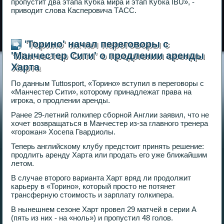
пропустит два этапа Кубка мира и этап Кубка IBU», -
приводит слова Касперовича ТАСС.
'Торино' начал переговоры с
'Манчестер Сити' о продлении аренды
Харта
По данным Tuttosport, «Торино» вступил в переговоры с
«Манчестер Сити», которому принадлежат права на
игрока, о продлении аренды.
Ранее 29-летний голкипер сборной Англии заявил, что не
хочет возвращаться в Манчестер из-за главного тренера
«горожан» Хосепа Гвардиолы.
Теперь английскому клубу предстоит принять решение:
продлить аренду Харта или продать его уже ближайшим
летом.
В случае второго варианта Харт вряд ли продолжит
карьеру в «Торино», который просто не потянет
трансферную стоимость и зарплату голкипера.
В нынешнем сезоне Харт провел 29 матчей в серии A
(пять из них - на «ноль») и пропустил 48 голов.