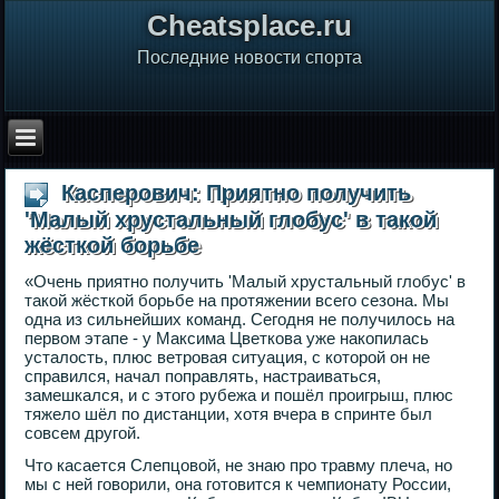
Сheatsplace.ru
Последние новости спорта
Касперович: Приятно получить
'Малый хрустальный глобус' в такой
жёсткой борьбе
«Очень приятно получить 'Малый хрустальный глобус' в
такой жёсткой борьбе на протяжении всего сезона. Мы
одна из сильнейших команд. Сегодня не получилось на
первом этапе - у Максима Цветкова уже накопилась
усталость, плюс ветровая ситуация, с которой он не
справился, начал поправлять, настраиваться,
замешкался, и с этого рубежа и пошёл проигрыш, плюс
тяжело шёл по дистанции, хотя вчера в спринте был
совсем другой.
Что касается Слепцовой, не знаю про травму плеча, но
мы с ней говорили, она готовится к чемпионату России,