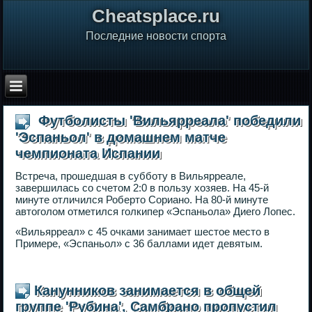
Сheatsplace.ru
Последние новости спорта
Футболисты 'Вильярреала' победили
'Эспаньол' в домашнем матче
чемпионата Испании
Встреча, прошедшая в субботу в Вильярреале,
завершилась со счетом 2:0 в пользу хозяев. На 45-й
минуте отличился Роберто Сориано. На 80-й минуте
автоголом отметился голкипер «Эспаньола» Диего Лопес.
«Вильярреал» с 45 очками занимает шестое место в
Примере, «Эспаньол» с 36 баллами идет девятым.
Канунников занимается в общей
группе 'Рубина', Самбрано пропустил