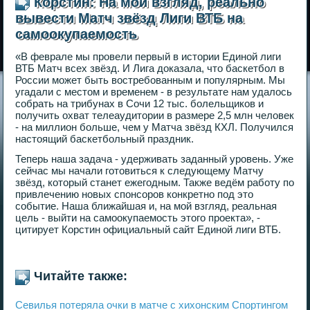
Корстин: На мой взгляд, реально
вывести Матч звёзд Лиги ВТБ на
самоокупаемость
«В феврале мы провели первый в истории Единой лиги
ВТБ Матч всех звёзд. И Лига доказала, что баскетбол в
России может быть востребованным и популярным. Мы
угадали с местом и временем - в результате нам удалось
собрать на трибунах в Сочи 12 тыс. болельщиков и
получить охват телеаудитории в размере 2,5 млн человек
- на миллион больше, чем у Матча звёзд КХЛ. Получился
настоящий баскетбольный праздник.
Теперь наша задача - удерживать заданный уровень. Уже
сейчас мы начали готовиться к следующему Матчу
звёзд, который станет ежегодным. Также ведём работу по
привлечению новых спонсоров конкретно под это
событие. Наша ближайшая и, на мой взгляд, реальная
цель - выйти на самоокупаемость этого проекта», -
цитирует Корстин официальный сайт Единой лиги ВТБ.
Читайте также:
Севилья потеряла очки в матче с хихонским Спортингом