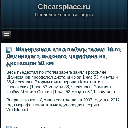
Сheatsplace.ru
Последние новости спорта
Шакирзянов стал победителем 10-го
Деминского лыжного марафона на
дистанции 50 км
Весь пьедестал по итогам забега заняли россияне.
Шакирзянов преодолел дистанцию за 1 час 53 минуты и
36,4 секунды. Вторым финишировал Константин
Главатских (1 час 53 минуты 36,7 секунды). Замкнул
тройку Михаил Соснин (1 час 53 минуты 37,1 секунды).
Впервые гонка в Демино состоялась в 2007 году, а с 2012
года марафон входит в международную серию
Worldloppet.