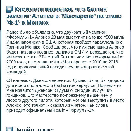
Хэмилтон надеется, что Баттон
заменит Алонсо в 'Макларене' на этапе
'Ф-1' в Монако
Ранее было объявлено, что двукратный чемпион
«Формулы-1» Алонсо 28 мая выступит на гонке «500 миль
Индианаполиса» в США, которая пройдет параллельно с
Гран-при Монако. Сообщалось, что имя сменщика Алонсо
будет названо позднее, однако в СМИ утверждается, что
им может стать 37-летний Баттон, чемпион «Формулы-1»
2009 года, выступавший в «Макларене» с 2010 по 2016
год и продолжающий находиться на контракте с этой
командой.
«Я надеюсь, Дженсон вернется. Думаю, было бы здорово
для всего спорта, если бы Баттон вернулся. Потому что
мне нравится Дженсон. Я думаю, он один из лучших
гонщиков. Его мастерство по-прежнему выше, чем у
любого другого пилота, который мог бы выступить вместо
Алонсо, это точно», - сказал Хэмилтон, чьи слова
приводит официальный сайт «Формулы-1».
Читайте также: