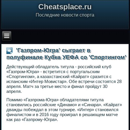
Сheatsplace.ru
Последние новости спорта
'Газпром-Югра' сыграет в
полуфинале Кубка УЕФА со 'Спортингом'
Действующий обладатель титула - российский клуб
«Газпром-Югра» - встретится с португальским
«Спортингом», а казахстанский «Кайрат» сразится с
испанским «Интер Мовистар». Обе встречи состоятся 28
апреля. Матч за третье место и финал пройдут 30
апреля.
Помимо «Газпрома-Югра» обладателями титула
становились российские «Динамо» и «Синара». «Кайрат»
дважды побеждал в этом турнире. «Интер» становился
финалистом и в 2016 году проиграл в решающем матче
как раз «Газпрому-Югра».