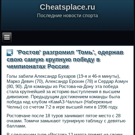
Сheatsplace.ru
Последние новости спорта
'Ростов' разгромил 'Томь', одержав
свою самую крупную победу в
чемпионатах России
Голы забили Александр Бухаров (19-я и 46-я минуты),
Марко Девич (70), Александр Ерохин (78) и Сердар Азмун
(80, 90). Для команды из Ростова-на-Дону эта победа
стала крупнейшей за историю выступления в высшем
дивизионе. Предыдущим достижением команды была
победа над клубом «КамАЗ-Чаллы» (Набережные
Челны) со счетом 7:2 в игре высшей лиги в 1996 году.
Ростовчане после 18 туров занимают пятое место с 28
очками. Томичи замыкают турнирную таблицу с девятью
баллами.
В следующем туре «Ростов» 12 марта примет на своем