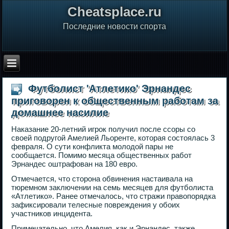
Сheatsplace.ru
Последние новости спорта
Футболист 'Атлетико' Эрнандес
приговорен к общественным работам за
домашнее насилие
Наказание 20-летний игрок получил после ссоры со
своей подругой Амелией Льоренте, которая состоялась 3
февраля. О сути конфликта молодой пары не
сообщается. Помимо месяца общественных работ
Эрнандес оштрафован на 180 евро.
Отмечается, что сторона обвинения настаивала на
тюремном заключении на семь месяцев для футболиста
«Атлетико». Ранее отмечалось, что стражи правопорядка
зафиксировали телесные повреждения у обоих
участников инцидента.
Примечательно, что Амелия, как и Эрнандес, также