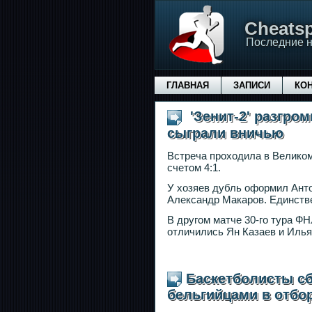
Сheatsp
Последние н
ГЛАВНАЯ
ЗАПИСИ
КО
'Зенит-2' разгромн
сыграли вничью
Встреча проходила в Великом
счетом 4:1.
У хозяев дубль оформил Ант
Александр Макаров. Единстве
В другом матче 30-го тура ФН
отличились Ян Казаев и Илья 
Баскетболисты с
бельгийцами в отбор