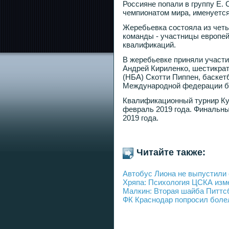
Россияне попали в группу Е. 
чемпионатом мира, именуется
Жеребьевка состояла из четы
команды - участницы европей
квалификаций.
В жеребьевке приняли участ
Андрей Кириленко, шестикра
(НБА) Скотти Пиппен, баскет
Международной федерации ба
Квалификационный турнир Куб
февраль 2019 года. Финальный
2019 года.
Читайте также:
Автобус Лиона не выпустили 
Хряпа: Психология ЦСКА изм
Малкин: Вторая шайба Питтс
ФК Краснодар попросил боле