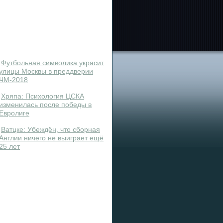
Футбольная символика украсит
улицы Москвы в преддверии
ЧМ-2018
Хряпа: Психология ЦСКА
изменилась после победы в
Евролиге
Ватцке: Убеждён, что сборная
Англии ничего не выиграет ещё
25 лет