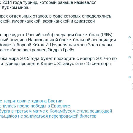
С 2014 года турнир, который раньше назывался
 Кубком мира.
рех отдельных этапов, в ходе которых определялись
ской, американской, африканской и азиатской
ие президент Российской федерации баскетбола (РФБ)
тный чемпион Национальной баскетбольной ассоциации
болист сборной Китая И Цзяньлянь и член Зала славы
скетбола австралиец Эндрю Грейз.
ка мира 2019 года будет проходить с ноября 2017-го по
 турнир пройдет в Китае с 31 августа по 15 сентября
с территории стадиона Бастии
енилась после победы в Евролиге
бурга в третьем матче с Коламбусом стала решающей
льщиков не заниматься перепродажей билетов