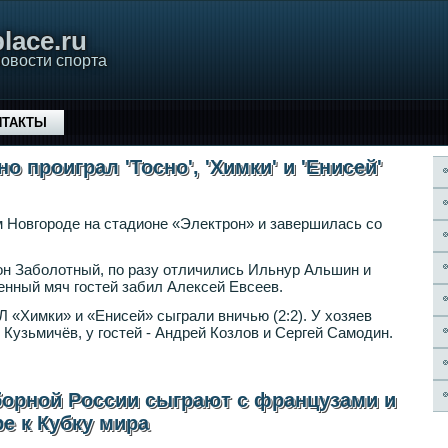
lace.ru
овости спорта
НТАКТЫ
о проиграл 'Тосно', 'Химки' и 'Енисей'
 Новгороде на стадионе «Электрон» и завершилась со
он Заболотный, по разу отличились Ильнур Альшин и
нный мяч гостей забил Алексей Евсеев.
Л «Химки» и «Енисей» сыграли вничью (2:2). У хозяев
Кузьмичёв, у гостей - Андрей Козлов и Сергей Самодин.
борной России сыграют с французами и
е к Кубку мира