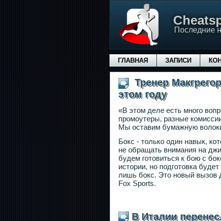
Сheatsp
Последние н
ГЛАВНАЯ
ЗАПИСИ
КО
Тренер Макгрегор
этом году
«В этом деле есть много воп
промоутеры, разные комиссии.
Мы оставим бумажную волокит
Бокс - только один навык, ко
не обращать внимания на джиу
будем готовиться к бою с бо
истории, но подготовка будет
лишь бокс. Это новый вызов д
Fox Sports.
В Италии перенес