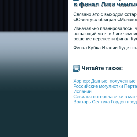
в финал Лиги чемпи
Связано это с выходом «стар
«Ювентус» обыграл «Монако» 
Изначально планировалось, ч
решающий матч в Лиге чемпио
решение перенести финал Куб
Финал Кубка Италии будет сы
Читайте также:
Хорнер: Данные, полученные
Российские могулистки Перт
Испании
Севилья потеряла очки в мат
Вратарь Селтика Гордон прод