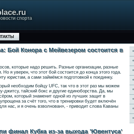
lace.ru
овости спорта
НТАКТЫ
а: Бой Конора с Мейвезером состоится в
росов, которые надо решить. Разные организации, разные
 Но я уверен, что этот бой состоится до конца этого года.
у юристам, а сами займёмся подготовкой к поединку.
торый необходим бойцу UFC, так что в этот раз мы можем
-джитсу, тайский бокс и другие единоборства. Да, мы
ксёром, который знаменит одной из лучших защит в
 упрощена за счёт того, что в тренировки будет включён
ля нас, и я очень взволнован», - приводит слова Каваны
ли финал Кубка из-за выхода 'Ювентуса'