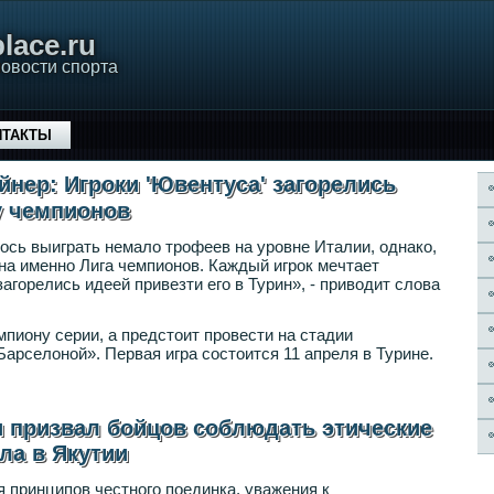
lace.ru
овости спорта
НТАКТЫ
ер: Игроки 'Ювентуса' загорелись
у чемпионов
ось выиграть немало трофеев на уровне Италии, однако,
а именно Лига чемпионов. Каждый игрок мечтает
загорелись идеей привезти его в Турин», - приводит слова
иону серии, а предстоит провести на стадии
арселоной». Первая игра состоится 11 апреля в Турине.
 призвал бойцов соблюдать этические
ла в Якутии
принципов честного поединка, уважения к