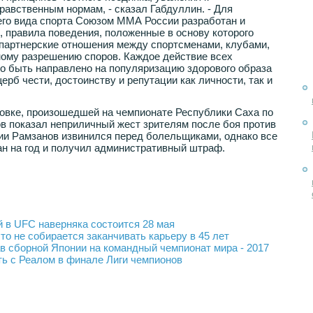
авственным нормам, - сказал Габдуллин. - Для
го вида спорта Союзом ММА России разработан и
, правила поведения, положенные в основу которого
 партнерские отношения между спортсменами, клубами,
ному разрешению споров. Каждое действие всех
о быть направлено на популяризацию здорового образа
ерб чести, достоинству и репутации как личности, так и
совке, произошедшей на чемпионате Республики Саха по
 показал неприличный жест зрителям после боя против
ии Рамзанов извинился перед болельщиками, однако все
н на год и получил административный штраф.
 в UFC наверняка состоится 28 мая
то не собирается заканчивать карьеру в 45 лет
в сборной Японии на командный чемпионат мира - 2017
ть с Реалом в финале Лиги чемпионов