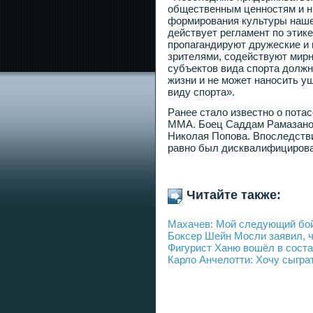
общественным ценностям и нр
формирования культуры наше
действует регламент по этике
пропагандируют дружеские и
зрителями, содействуют мир
субъектов вида спорта должн
жизни и не может наносить ущ
виду спорта».
Ранее стало известно о пота
ММА. Боец Саддам Рамазанов
Николая Попова. Впоследств
равно был дисквалифицирова
Читайте также:
Махачев: Мой следующий бой
Боксер Шейн Мосли заявил, ч
Фигурист Ханю вошёл в соста
Карло Анчелотти: Хочу сыгра