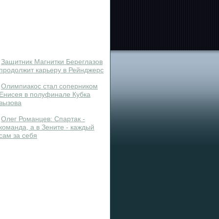
Защитник Магнитки Береглазов
продолжит карьеру в Рейнджерс
Олимпиакос стал соперником
Енисея в полуфинале Кубка
вызова
Олег Романцев: Спартак -
команда, а в Зените - каждый
сам за себя