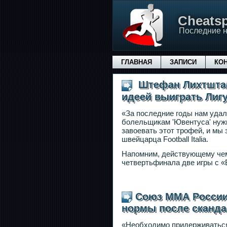
Сheatsp
Последние н
ГЛАВНАЯ
ЗАПИСИ
КО
Штефан Лихтштайн
идеей выиграть Лиг
«За последние годы нам удал
болельщикам 'Ювентуса' нужн
завоевать этот трофей, и мы 
швейцарца Football Italia.
Напомним, действующему чемп
четвертьфинала две игры с «Б
Союз ММА России
нормы после сканда
«Необходимо придерживаться 