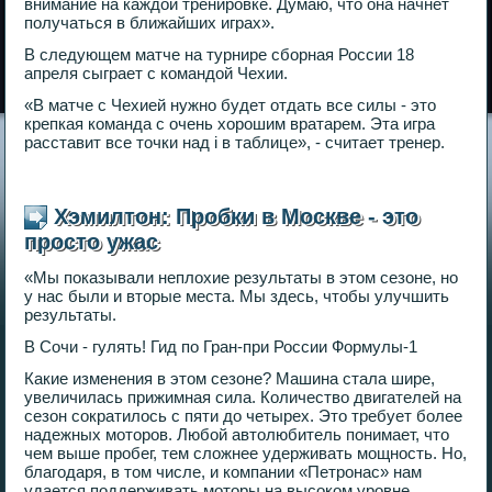
внимание на каждой тренировке. Думаю, что она начнет
получаться в ближайших играх».
В следующем матче на турнире сборная России 18
апреля сыграет с командой Чехии.
«В матче с Чехией нужно будет отдать все силы - это
крепкая команда с очень хорошим вратарем. Эта игра
расставит все точки над i в таблице», - считает тренер.
Хэмилтон: Пробки в Москве - это
просто ужас
«Мы показывали неплохие результаты в этом сезоне, но
у нас были и вторые места. Мы здесь, чтобы улучшить
результаты.
В Сочи - гулять! Гид по Гран-при России Формулы-1
Какие изменения в этом сезоне? Машина стала шире,
увеличилась прижимная сила. Количество двигателей на
сезон сократилось с пяти до четырех. Это требует более
надежных моторов. Любой автолюбитель понимает, что
чем выше пробег, тем сложнее удерживать мощность. Но,
благодаря, в том числе, и компании «Петронас» нам
удается поддерживать моторы на высоком уровне.