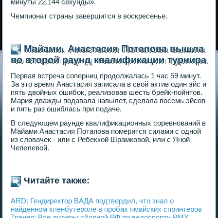
минуты 22,144 секунды».
Чемпионат страны завершится в воскресенье.
Майами. Анастасия Потапова вышла
во второй раунд квалификации турнира
Первая встреча соперниц продолжалась 1 час 59 минут.
За это время Анастасия записала в свой актив один эйс и
пять двойных ошибок, реализовав шесть брейк-пойнтов.
Мария дважды подавала навылет, сделала восемь эйсов
и пять раз ошиблась при подаче.
В следующем раунде квалификационных соревнований в
Майами Анастасия Потапова померится силами с одной
из словачек - или с Ребеккой Шрамковой, или с Яной
Чепелевой.
Читайте также:
ARD: Гендиректор ВАДА подтвердил, что знал о
найденном кленбутероле в пробах ямайских спринтеров
Тренер: Все лидеры сборной РФ по велоспорту ВМХ