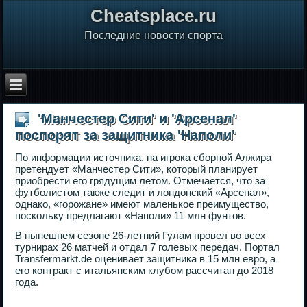
Сheatsplace.ru
Последние новости спорта
'Манчестер Сити' и 'Арсенал'
поспорят за защитника 'Наполи'
По информации источника, на игрока сборной Алжира
претендует «Манчестер Сити», который планирует
приобрести его грядущим летом. Отмечается, что за
футболистом также следит и лондонский «Арсенал»,
однако, «горожане» имеют маленькое преимущество,
поскольку предлагают «Наполи» 11 млн фунтов.
В нынешнем сезоне 26-летний Гулам провел во всех
турнирах 26 матчей и отдал 7 голевых передач. Портал
Transfermarkt.de оценивает защитника в 15 млн евро, а
его контракт с итальянским клубом рассчитан до 2018
года.