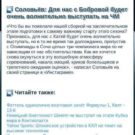
Соловьёв: Для нас с Бобровой будет
очень волнительно выступать на ЧМ
«Что бы вы пожелали нашей сборной на заключительном
этапе подготовки к самому важному старту этого сезона?
Признаюсь, для нас с Катей будет очень волнительно
выступать, но в то же время так долгожданно, пропустив
с Олимпиады в Сочи целых три чемпионата мира по не
зависящим от нас обстоятельствам. Как же хочется
снова окунуться в эту волшебную атмосферу
соревнований, накала эмоций, криков болельщиков и
трепетного ожидания оценок», - написал Соловьёв на
своей странице в «Инстаграме».
Читайте также:
Феттель единолично возглавил зачёт Формулы-1, Квят -
13-й
Немецкий биатлонист Шемпп не выступит на этапе Кубка
мира в Контиолахти
Yahoo Sports: Шпионское устройство в КХЛ не тянет на
высокие технологии