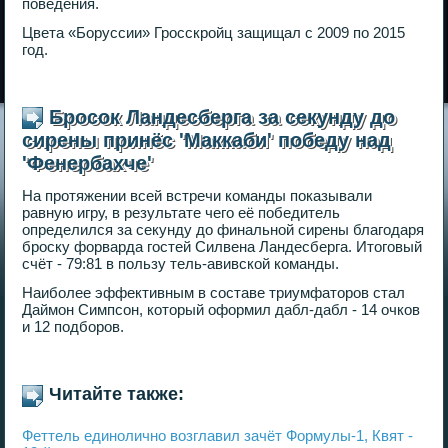
поведения.
Цвета «Боруссии» Гросскройц защищал с 2009 по 2015
год.
Бросок Ландесберга за секунду до
сирены принёс 'Маккаби' победу над
'Фенербахче'
На протяжении всей встречи команды показывали
равную игру, в результате чего её победитель
определился за секунду до финальной сирены благодаря
броску форварда гостей Силвена Ландесберга. Итоговый
счёт - 79:81 в пользу тель-авивской команды.
Наиболее эффективным в составе триумфаторов стал
Даймон Симпсон, который оформил дабл-дабл - 14 очков
и 12 подборов.
Читайте также:
Феттель единолично возглавил зачёт Формулы-1, Квят -