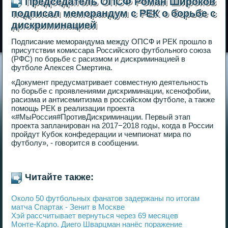
Председатель ОПСФ Роман Широков
подписал меморандум с РЕК о борьбе с
дискриминацией
Подписание меморандума между ОПСФ и РЕК прошло в
присутствии комиссара Российского футбольного союза
(РФС) по борьбе с расизмом и дискриминацией в
футболе Алексея Смертина.
«Документ предусматривает совместную деятельность
по борьбе с проявлениями дискриминации, ксенофобии,
расизма и антисемитизма в российском футболе, а также
помощь РЕК в реализации проекта
«#МыРоссия#ПротивДискриминации. Первый этап
проекта запланирован на 2017−2018 годы, когда в России
пройдут Кубок конфедерации и чемпионат мира по
футболу», - говорится в сообщении.
Читайте также:
Около 50 футбольных фанатов задержаны по итогам
матча Спартак - Зенит в Москве
Хэй рассчитывает вернуться через 69 месяцев
Монте-Карло. Диего Шварцман нанёс поражение