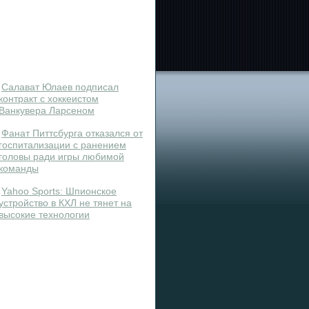
Салават Юлаев подписал
контракт с хоккеистом
Ванкувера Ларсеном
Фанат Питтсбурга отказался от
госпитализации с ранением
головы ради игры любимой
команды
Yahoo Sports: Шпионское
устройство в КХЛ не тянет на
высокие технологии