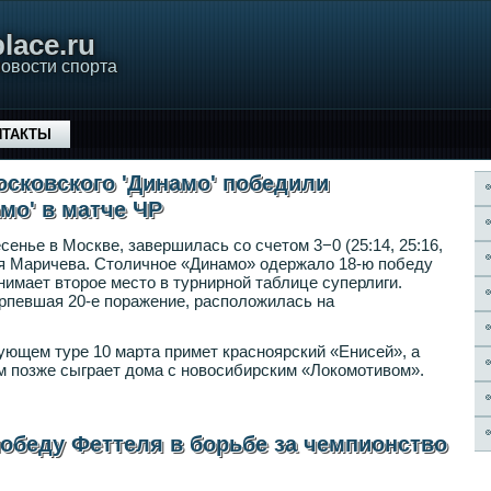
lace.ru
овости спорта
НТАКТЫ
сковского 'Динамо' победили
мо' в матче ЧР
енье в Москве, завершилась со счетом 3−0 (25:14, 25:16,
ия Маричева. Столичное «Динамо» одержало 18-ю победу
нимает второе место в турнирной таблице суперлиги.
рпевшая 20-е поражение, расположилась на
ющем туре 10 марта примет красноярский «Енисей», а
м позже сыграет дома с новосибирским «Локомотивом».
победу Феттеля в борьбе за чемпионство