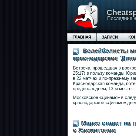
Сheatsp
Последние н
ГЛАВНАЯ
ЗАПИСИ
КО
Волейболисты мо
краснодарское 'Дина
Встреча, прошедшая в воскрес
25:17) в пользу команды Юр
в 22 матчах и по-прежнему за
Краснодарская команда, поте
предпоследнем, 13-м месте.
Московское «Динамо» в следу
краснодарское «Динамо» дне
Марко ставит на 
с Хэмилтоном