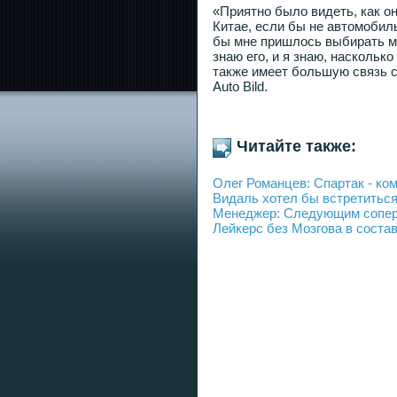
«Приятно было видеть, как он
Китае, если бы не автомобил
бы мне пришлось выбирать м
знаю его, и я знаю, наскольк
также имеет большую связь с
Auto Bild.
Читайте также:
Олег Романцев: Спартак - ком
Видаль хотел бы встретитьс
Менеджер: Следующим соперн
Лейкерс без Мозгова в соста