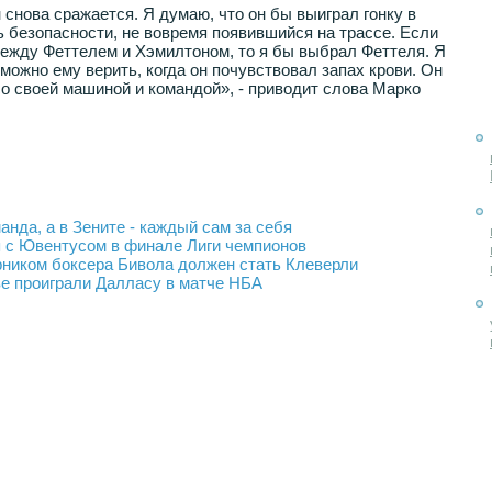
 снова сражается. Я думаю, что он бы выиграл гонку в
ь безопасности, не вовремя появившийся на трассе. Если
ежду Феттелем и Хэмилтоном, то я бы выбрал Феттеля. Я
о можно ему верить, когда он почувствовал запах крови. Он
о своей машиной и командой», - приводит слова Марко
анда, а в Зените - каждый сам за себя
я с Ювентусом в финале Лиги чемпионов
иком боксера Бивола должен стать Клеверли
ве проиграли Далласу в матче НБА