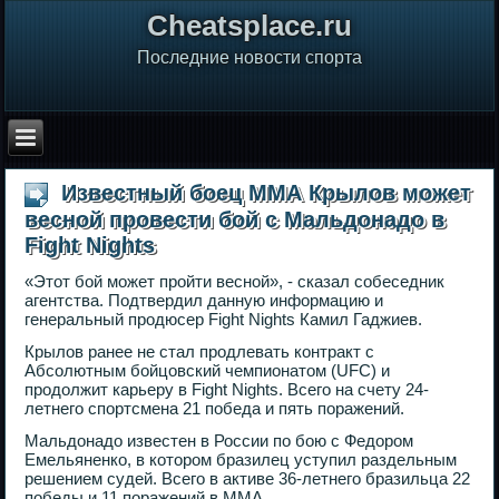
Сheatsplace.ru
Последние новости спорта
Известный боец ММА Крылов может
весной провести бой с Мальдонадо в
Fight Nights
«Этот бой может пройти весной», - сказал собеседник
агентства. Подтвердил данную информацию и
генеральный продюсер Fight Nights Камил Гаджиев.
Крылов ранее не стал продлевать контракт с
Абсолютным бойцовский чемпионатом (UFC) и
продолжит карьеру в Fight Nights. Всего на счету 24-
летнего спортсмена 21 победа и пять поражений.
Мальдонадо известен в России по бою с Федором
Емельяненко, в котором бразилец уступил раздельным
решением судей. Всего в активе 36-летнего бразильца 22
победы и 11 поражений в ММА.