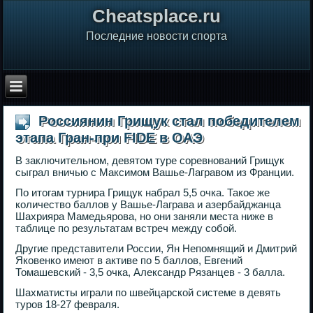
Сheatsplace.ru
Последние новости спорта
Россиянин Грищук стал победителем
этапа Гран-при FIDE в ОАЭ
В заключительном, девятом туре соревнований Грищук
сыграл вничью с Максимом Вашье-Лагравом из Франции.
По итогам турнира Грищук набрал 5,5 очка. Такое же
количество баллов у Вашье-Лаграва и азербайджанца
Шахрияра Мамедьярова, но они заняли места ниже в
таблице по результатам встреч между собой.
Другие представители России, Ян Непомнящий и Дмитрий
Яковенко имеют в активе по 5 баллов, Евгений
Томашевский - 3,5 очка, Александр Рязанцев - 3 балла.
Шахматисты играли по швейцарской системе в девять
туров 18-27 февраля.