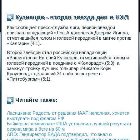
Кузнецов - вторая звезда дня в НХЛ
Как сообщает пресс-служба лиги, первой звездой
признан нападающий «Лос-Анджелеса» Джером Игинла,
отметившийся голом и голевой передачей в матче против
«Калгари» (4:1).
Второй звездой стал российский нападающий
«Вашингтона» Евгений Кузнецов, отметившийся голом и
голевой передачей в поединке с «Колорадо» (5:3), а
замкнул тройку лучших голкипер «Чикаго» Кори
Кроуфорд, сделавший 31 сэйв во встрече с
«Питтсбургом» (5:1).
Читайте также:
Ласицкене: Радость от решения IAAF неполная, хочется
выступать под флагом РФ
Бэйкер на чемпионате США установил лучший результат
сезона мира в беге на 60 м
ARD: Гендиректор ВАДА подтвердил, что знал о
найденном кленбутероле в пробах ямайских спринтеров