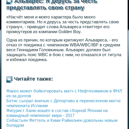
Альварес: Я дерусь за честь
представлять свою страну
«Насчёт меня и моего характера было много
комментариев. Но я дерусь за честь представлять свою
страну», - приводит слова Альвареса «твиттер» его
промоутеров из компании Golden Boy.
Одна из причин, по которым критикуют Альвареса, - его
отказ от поединка с чемпионом WBA/WBC/IBF в среднем
весе Геннадием Головкиным. Альварес должен был
защищать пояс WBC в бою с ним, но отказался от титула
и избежал поединка.
Читайте также:
Факел может бойкотировать матч с Нефтехимиком в ФНЛ
из-за долгов
Бетис сыграл вничью с Депортиво в перенесенном матче
чемпионата Испании
Фигурист Ханю вошёл в состав сборной Японии на
командный чемпионат мира - 2017
Себастьян Феттель и Кими Райкконен довольны новым
болидом