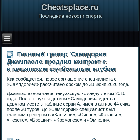
Сheatsplace.ru
Последние новости спорта
Главный тренер 'Сампдории'
Джампаоло продлил контракт с
итальянским футбольным клубом
Как сообщается, новое соглашение специалиста с
«Сампдорией» рассчитано сроком до 30 июня 2020 года.
Джампаоло возглавил генуэзскую команду летом 2016
года. Под его руководством «Сампдория» идет на
девятом месте в таблице серии А, имея в активе 44 очка
после 30 туров. До «Сампдории» специалист был
главным тренером в «Кальяри», «Сиене», «Катанье»,
«Чезене», «Брешии», «Кремонезе» и «Эмполи».