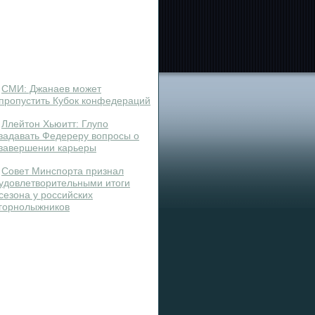
СМИ: Джанаев может
пропустить Кубок конфедераций
Ллейтон Хьюитт: Глупо
задавать Федереру вопросы о
завершении карьеры
Совет Минспорта признал
удовлетворительными итоги
сезона у российских
горнолыжников