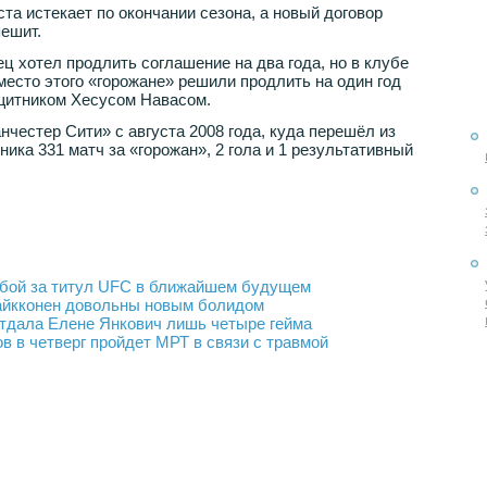
та истекает по окончании сезона, а новый договор
пешит.
нец хотел продлить соглашение на два года, но в клубе
место этого «горожане» решили продлить на один год
ащитником Хесусом Навасом.
честер Сити» с августа 2008 года, куда перешёл из
ика 331 матч за «горожан», 2 гола и 1 результативный
 бой за титул UFC в ближайшем будущем
айкконен довольны новым болидом
отдала Елене Янкович лишь четыре гейма
 в четверг пройдет МРТ в связи с травмой