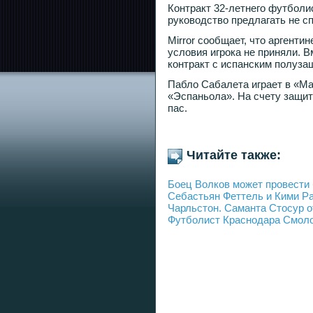
Контракт 32-летнего футболис
руководство предлагать не с
Mirror сообщает, что аргенти
условия игрока не приняли. В
контракт с испанским полуз
Пабло Сабалета играет в «Ман
«Эспаньола». На счету защитн
пас.
Читайте также:
Боец Волков может провести
Себастьян Феттель и Кими Р
Чарльстон. Саманта Стосур 
Футболист Краснодара Смолов