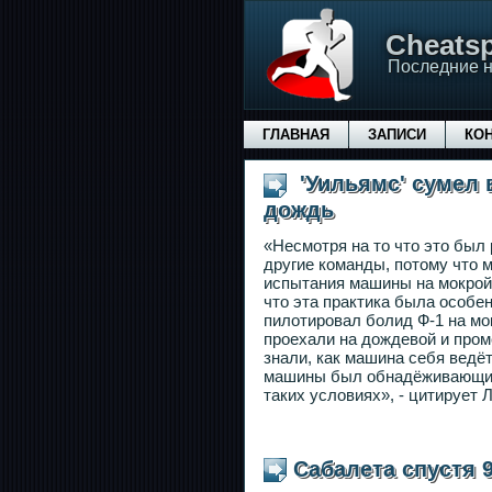
Сheatsp
Последние н
ГЛАВНАЯ
ЗАПИСИ
КО
'Уильямс' сумел 
дождь
«Несмотря на то что это был
другие команды, потому что
испытания машины на мокрой 
что эта практика была особе
пилотировал болид Ф-1 на мо
проехали на дождевой и пром
знали, как машина себя ведё
машины был обнадёживающим,
таких условиях», - цитирует
Cабалета спустя 