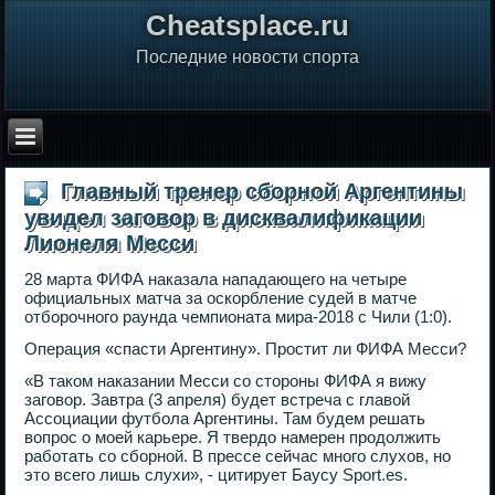
Сheatsplace.ru
Последние новости спорта
Главный тренер сборной Аргентины
увидел заговор в дисквалификации
Лионеля Месси
28 марта ФИФА наказала нападающего на четыре
официальных матча за оскорбление судей в матче
отборочного раунда чемпионата мира-2018 с Чили (1:0).
Операция «спасти Аргентину». Простит ли ФИФА Месси?
«В таком наказании Месси со стороны ФИФА я вижу
заговор. Завтра (3 апреля) будет встреча с главой
Ассоциации футбола Аргентины. Там будем решать
вопрос о моей карьере. Я твердо намерен продолжить
работать со сборной. В прессе сейчас много слухов, но
это всего лишь слухи», - цитирует Баусу Sport.es.