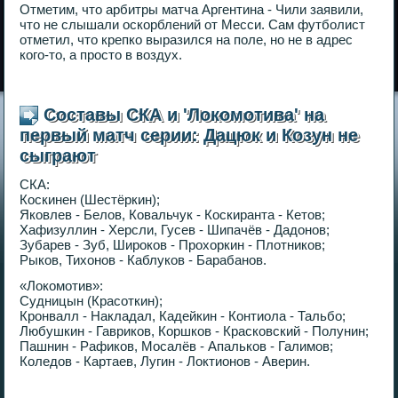
Отметим, что арбитры матча Аргентина - Чили заявили,
что не слышали оскорблений от Месси. Сам футболист
отметил, что крепко выразился на поле, но не в адрес
кого-то, а просто в воздух.
Составы СКА и 'Локомотива' на
первый матч серии: Дацюк и Козун не
сыграют
СКА:
Коскинен (Шестёркин);
Яковлев - Белов, Ковальчук - Коскиранта - Кетов;
Хафизуллин - Херсли, Гусев - Шипачёв - Дадонов;
Зубарев - Зуб, Широков - Прохоркин - Плотников;
Рыков, Тихонов - Каблуков - Барабанов.
«Локомотив»:
Судницын (Красоткин);
Кронвалл - Накладал, Кадейкин - Контиола - Тальбо;
Любушкин - Гавриков, Коршков - Красковский - Полунин;
Пашнин - Рафиков, Мосалёв - Апальков - Галимов;
Коледов - Картаев, Лугин - Локтионов - Аверин.